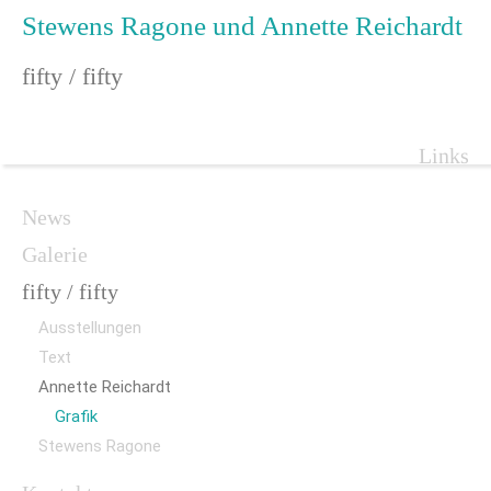
Stewens Ragone und Annette Reichardt
fifty / fifty
Navigat
Links
überspr
Navigation
News
überspringen
Galerie
fifty / fifty
Ausstellungen
Text
Annette Reichardt
Grafik
Stewens Ragone